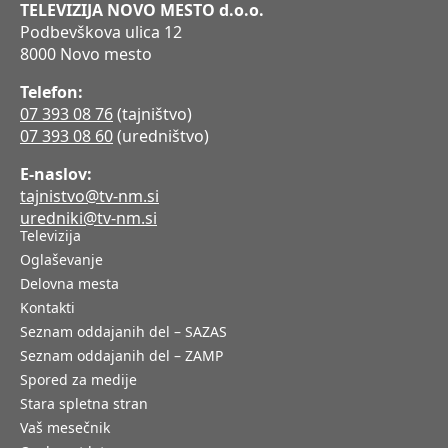
TELEVIZIJA NOVO MESTO d.o.o.
Podbevškova ulica 12
8000 Novo mesto
Telefon:
07 393 08 76
(tajništvo)
07 393 08 60
(uredništvo)
E-naslov:
tajnistvo@tv-nm.si
uredniki@tv-nm.si
Televizija
Oglaševanje
Delovna mesta
Kontakti
Seznam oddajanih del – SAZAS
Seznam oddajanih del – ZAMP
Spored za medije
Stara spletna stran
Vaš mesečnik