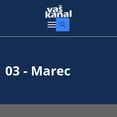
Search
for:
03 - Marec