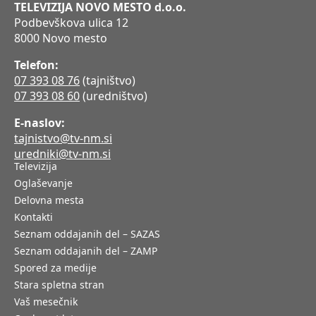
TELEVIZIJA NOVO MESTO d.o.o.
Podbevškova ulica 12
8000 Novo mesto
Telefon:
07 393 08 76
(tajništvo)
07 393 08 60
(uredništvo)
E-naslov:
tajnistvo@tv-nm.si
uredniki@tv-nm.si
Televizija
Oglaševanje
Delovna mesta
Kontakti
Seznam oddajanih del – SAZAS
Seznam oddajanih del – ZAMP
Spored za medije
Stara spletna stran
Vaš mesečnik