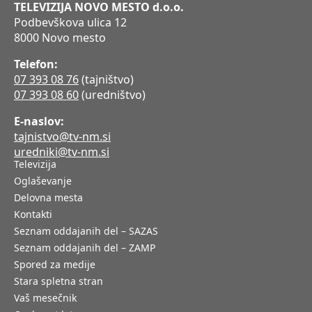
TELEVIZIJA NOVO MESTO d.o.o.
Podbevškova ulica 12
8000 Novo mesto
Telefon:
07 393 08 76
(tajništvo)
07 393 08 60
(uredništvo)
E-naslov:
tajnistvo@tv-nm.si
uredniki@tv-nm.si
Televizija
Oglaševanje
Delovna mesta
Kontakti
Seznam oddajanih del – SAZAS
Seznam oddajanih del – ZAMP
Spored za medije
Stara spletna stran
Vaš mesečnik