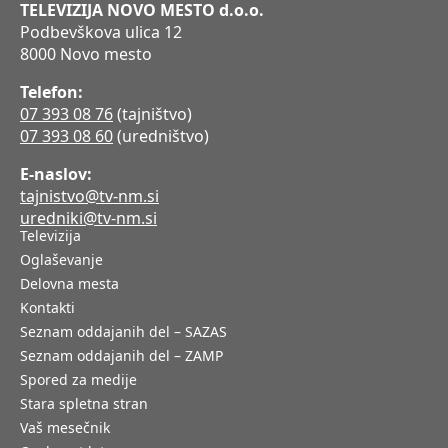
TELEVIZIJA NOVO MESTO d.o.o.
Podbevškova ulica 12
8000 Novo mesto
Telefon:
07 393 08 76
(tajništvo)
07 393 08 60
(uredništvo)
E-naslov:
tajnistvo@tv-nm.si
uredniki@tv-nm.si
Televizija
Oglaševanje
Delovna mesta
Kontakti
Seznam oddajanih del – SAZAS
Seznam oddajanih del – ZAMP
Spored za medije
Stara spletna stran
Vaš mesečnik