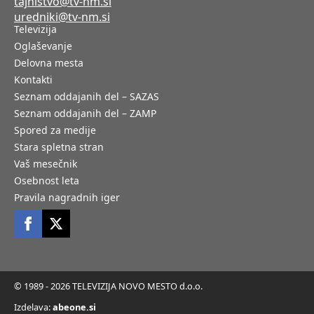
tajnistvo@tv-nm.si
uredniki@tv-nm.si
Televizija
Oglaševanje
Delovna mesta
Kontakti
Seznam oddajanih del – SAZAS
Seznam oddajanih del – ZAMP
Spored za medije
Stara spletna stran
Vaš mesečnik
Osebnost leta
Pravila nagradnih iger
© 1989 - 2026 TELEVIZIJA NOVO MESTO d.o.o.
Izdelava:
abeone.si