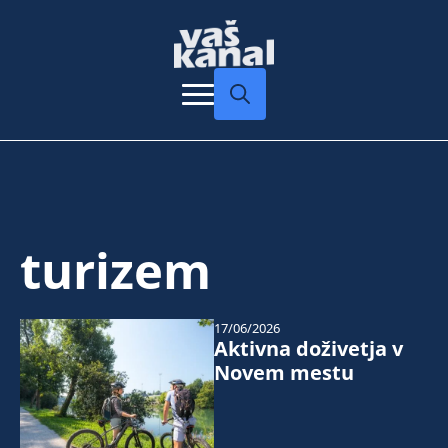
Search
for:
turizem
17/06/2026
Aktivna doživetja v
Novem mestu