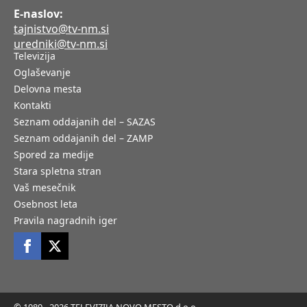
E-naslov:
tajnistvo@tv-nm.si
uredniki@tv-nm.si
Televizija
Oglaševanje
Delovna mesta
Kontakti
Seznam oddajanih del – SAZAS
Seznam oddajanih del – ZAMP
Spored za medije
Stara spletna stran
Vaš mesečnik
Osebnost leta
Pravila nagradnih iger