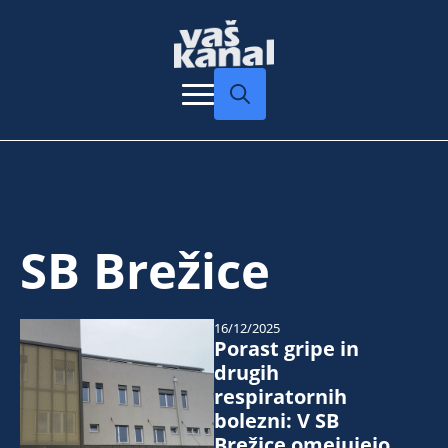
Search
for:
SB Brežice
16/12/2025
Porast gripe in
drugih
respiratornih
bolezni: V SB
Brežice omejujejo