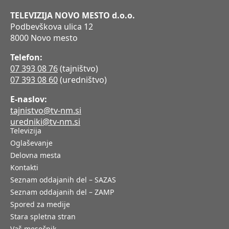
TELEVIZIJA NOVO MESTO d.o.o.
Podbevškova ulica 12
8000 Novo mesto
Telefon:
07 393 08 76
(tajništvo)
07 393 08 60
(uredništvo)
E-naslov:
tajnistvo@tv-nm.si
uredniki@tv-nm.si
Televizija
Oglaševanje
Delovna mesta
Kontakti
Seznam oddajanih del – SAZAS
Seznam oddajanih del – ZAMP
Spored za medije
Stara spletna stran
Vaš mesečnik