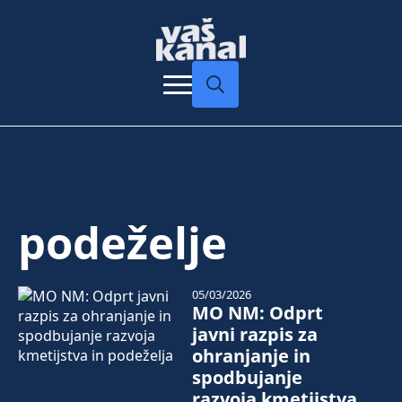
Search
for:
podeželje
05/03/2026
MO NM: Odprt
javni razpis za
ohranjanje in
spodbujanje
razvoja kmetijstva