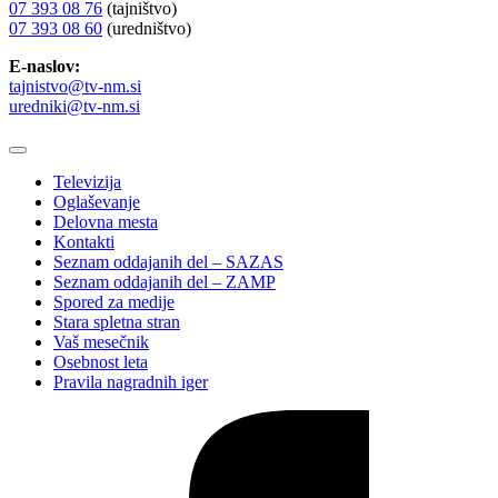
07 393 08 76
(tajništvo)
07 393 08 60
(uredništvo)
E-naslov:
tajnistvo@tv-nm.si
uredniki@tv-nm.si
Televizija
Oglaševanje
Delovna mesta
Kontakti
Seznam oddajanih del – SAZAS
Seznam oddajanih del – ZAMP
Spored za medije
Stara spletna stran
Vaš mesečnik
Osebnost leta
Pravila nagradnih iger