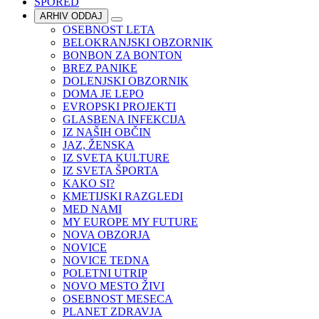
SPORED
ARHIV ODDAJ
OSEBNOST LETA
BELOKRANJSKI OBZORNIK
BONBON ZA BONTON
BREZ PANIKE
DOLENJSKI OBZORNIK
DOMA JE LEPO
EVROPSKI PROJEKTI
GLASBENA INFEKCIJA
IZ NAŠIH OBČIN
JAZ, ŽENSKA
IZ SVETA KULTURE
IZ SVETA ŠPORTA
KAKO SI?
KMETIJSKI RAZGLEDI
MED NAMI
MY EUROPE MY FUTURE
NOVA OBZORJA
NOVICE
NOVICE TEDNA
POLETNI UTRIP
NOVO MESTO ŽIVI
OSEBNOST MESECA
PLANET ZDRAVJA