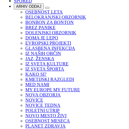
SPORED
ARHIV ODDAJ
OSEBNOST LETA
BELOKRANJSKI OBZORNIK
BONBON ZA BONTON
BREZ PANIKE
DOLENJSKI OBZORNIK
DOMA JE LEPO
EVROPSKI PROJEKTI
GLASBENA INFEKCIJA
IZ NAŠIH OBČIN
JAZ, ŽENSKA
IZ SVETA KULTURE
IZ SVETA ŠPORTA
KAKO SI?
KMETIJSKI RAZGLEDI
MED NAMI
MY EUROPE MY FUTURE
NOVA OBZORJA
NOVICE
NOVICE TEDNA
POLETNI UTRIP
NOVO MESTO ŽIVI
OSEBNOST MESECA
PLANET ZDRAVJA