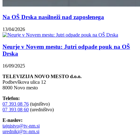
Na OŠ Drska nasilneži nad zaposlenega
13/04/2026
Neurje v Novem mestu: Jutri odpade pouk na OŠ
Drska
16/09/2025
TELEVIZIJA NOVO MESTO d.o.o.
Podbevškova ulica 12
8000 Novo mesto
Telefon:
07 393 08 76
(tajništvo)
07 393 08 60
(uredništvo)
E-naslov:
tajnistvo@tv-nm.si
uredniki@tv-nm.si