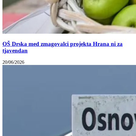
OŠ Drska med zmagovalci projekta Hrana ni za
tjavendan
20/06/2026