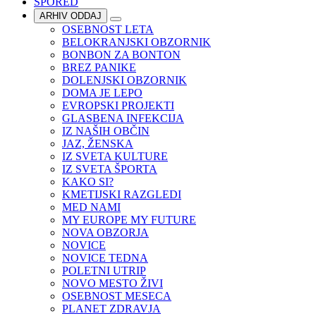
SPORED
ARHIV ODDAJ
OSEBNOST LETA
BELOKRANJSKI OBZORNIK
BONBON ZA BONTON
BREZ PANIKE
DOLENJSKI OBZORNIK
DOMA JE LEPO
EVROPSKI PROJEKTI
GLASBENA INFEKCIJA
IZ NAŠIH OBČIN
JAZ, ŽENSKA
IZ SVETA KULTURE
IZ SVETA ŠPORTA
KAKO SI?
KMETIJSKI RAZGLEDI
MED NAMI
MY EUROPE MY FUTURE
NOVA OBZORJA
NOVICE
NOVICE TEDNA
POLETNI UTRIP
NOVO MESTO ŽIVI
OSEBNOST MESECA
PLANET ZDRAVJA