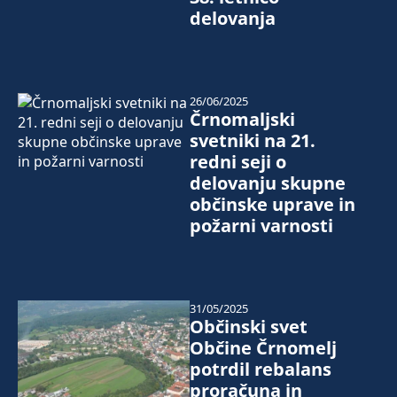
delovanja
26/06/2025
Črnomaljski
svetniki na 21.
redni seji o
delovanju skupne
občinske uprave in
požarni varnosti
31/05/2025
Občinski svet
Občine Črnomelj
potrdil rebalans
proračuna in