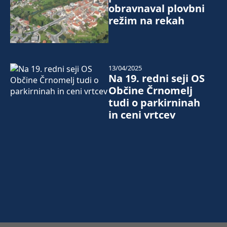
obravnaval plovbni
režim na rekah
13/04/2025
Na 19. redni seji OS
Občine Črnomelj
tudi o parkirninah
in ceni vrtcev