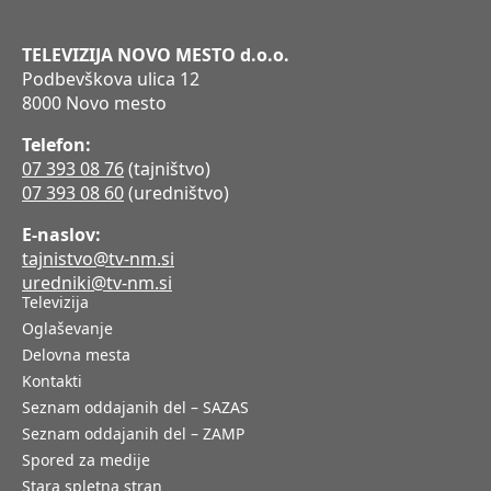
TELEVIZIJA NOVO MESTO d.o.o.
Podbevškova ulica 12
8000 Novo mesto
Telefon:
07 393 08 76
(tajništvo)
07 393 08 60
(uredništvo)
E-naslov:
tajnistvo@tv-nm.si
uredniki@tv-nm.si
Televizija
Oglaševanje
Delovna mesta
Kontakti
Seznam oddajanih del – SAZAS
Seznam oddajanih del – ZAMP
Spored za medije
Stara spletna stran