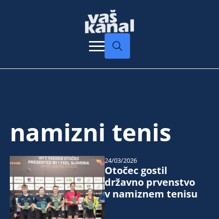
Search
for:
namizni tenis
24/03/2026
Otočec gostil
državno prvenstvo
v namiznem tenisu