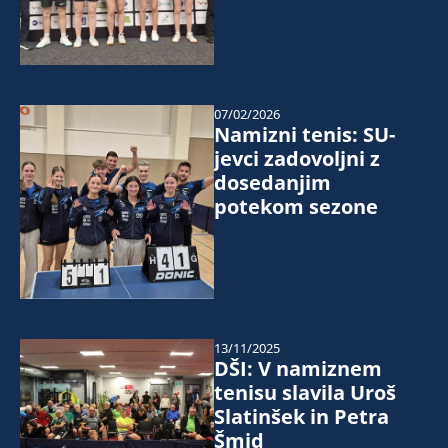
07/02/2026
Namizni tenis: SU-
jevci zadovoljni z
dosedanjim
potekom sezone
13/11/2025
DŠI: V namiznem
tenisu slavila Uroš
Slatinšek in Petra
Šmid