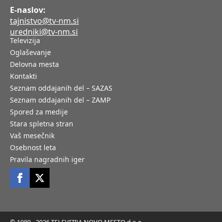
E-naslov:
tajnistvo@tv-nm.si
uredniki@tv-nm.si
Televizija
Oglaševanje
Delovna mesta
Kontakti
Seznam oddajanih del – SAZAS
Seznam oddajanih del – ZAMP
Spored za medije
Stara spletna stran
Vaš mesečnik
Osebnost leta
Pravila nagradnih iger