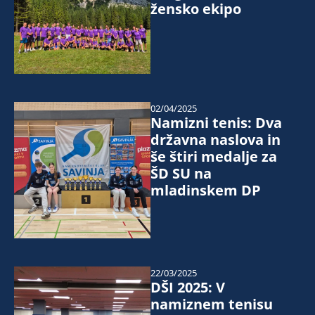
žensko ekipo
02/04/2025
Namizni tenis: Dva
državna naslova in
še štiri medalje za
ŠD SU na
mladinskem DP
22/03/2025
DŠI 2025: V
namiznem tenisu