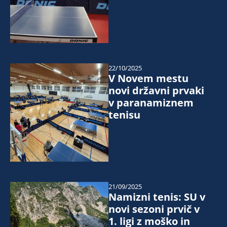
22/10/2025
V Novem mestu
novi državni prvaki
v paranamiznem
tenisu
21/09/2025
Namizni tenis: SU v
novi sezoni prvič v
1. ligi z moško in