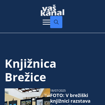
Search
for:
Knjižnica
Brežice
18/07/2025
FOTO: V brežiški
knjižnici razstava