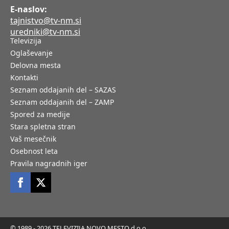
E-naslov:
tajnistvo@tv-nm.si
uredniki@tv-nm.si
Televizija
Oglaševanje
Delovna mesta
Kontakti
Seznam oddajanih del – SAZAS
Seznam oddajanih del – ZAMP
Spored za medije
Stara spletna stran
Vaš mesečnik
Osebnost leta
Pravila nagradnih iger
© 1989 - 2026 TELEVIZIJA NOVO MESTO d.o.o.