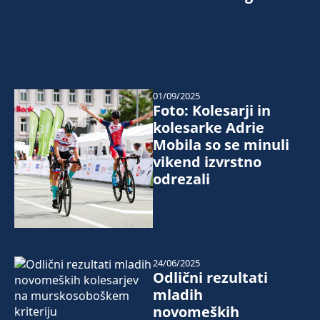
01/09/2025
Foto: Kolesarji in
kolesarke Adrie
Mobila so se minuli
vikend izvrstno
odrezali
24/06/2025
Odlični rezultati
mladih
novomeških