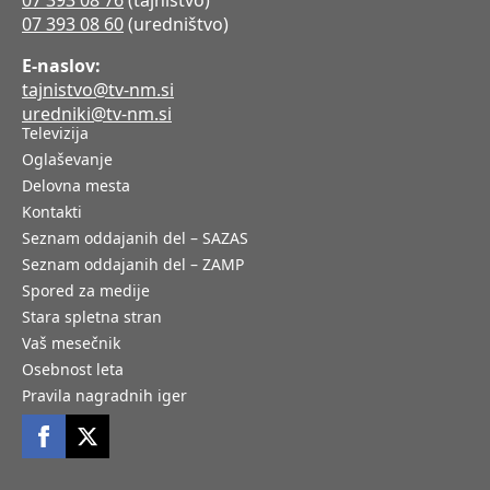
07 393 08 76
(tajništvo)
07 393 08 60
(uredništvo)
E-naslov:
tajnistvo@tv-nm.si
uredniki@tv-nm.si
Televizija
Oglaševanje
Delovna mesta
Kontakti
Seznam oddajanih del – SAZAS
Seznam oddajanih del – ZAMP
Spored za medije
Stara spletna stran
Vaš mesečnik
Osebnost leta
Pravila nagradnih iger