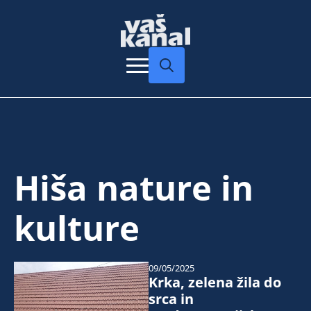
Search
for:
Hiša nature in
kulture
09/05/2025
Krka, zelena žila do
srca in