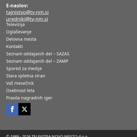
E-naslov:
tajnistvo@tv-nm.si
uredniki@tv-nm.si
Televizija
Oglaševanje
Delovna mesta
Kontakti
Seznam oddajanih del – SAZAS
Seznam oddajanih del – ZAMP
Spored za medije
Stara spletna stran
Vaš mesečnik
Osebnost leta
Pravila nagradnih iger
© 1989 - 2026 TELEVIZIJA NOVO MESTO d.o.o.