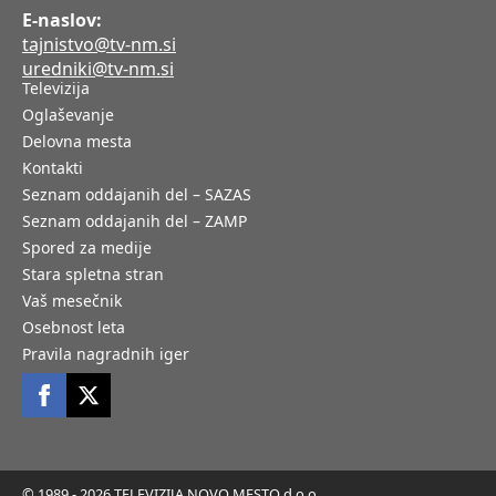
E-naslov:
tajnistvo@tv-nm.si
uredniki@tv-nm.si
Televizija
Oglaševanje
Delovna mesta
Kontakti
Seznam oddajanih del – SAZAS
Seznam oddajanih del – ZAMP
Spored za medije
Stara spletna stran
Vaš mesečnik
Osebnost leta
Pravila nagradnih iger
© 1989 - 2026 TELEVIZIJA NOVO MESTO d.o.o.