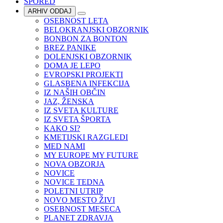
SPORED
ARHIV ODDAJ
OSEBNOST LETA
BELOKRANJSKI OBZORNIK
BONBON ZA BONTON
BREZ PANIKE
DOLENJSKI OBZORNIK
DOMA JE LEPO
EVROPSKI PROJEKTI
GLASBENA INFEKCIJA
IZ NAŠIH OBČIN
JAZ, ŽENSKA
IZ SVETA KULTURE
IZ SVETA ŠPORTA
KAKO SI?
KMETIJSKI RAZGLEDI
MED NAMI
MY EUROPE MY FUTURE
NOVA OBZORJA
NOVICE
NOVICE TEDNA
POLETNI UTRIP
NOVO MESTO ŽIVI
OSEBNOST MESECA
PLANET ZDRAVJA