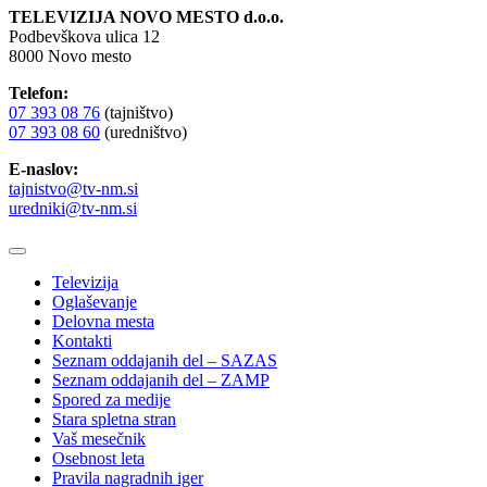
TELEVIZIJA NOVO MESTO d.o.o.
Podbevškova ulica 12
8000 Novo mesto
Telefon:
07 393 08 76
(tajništvo)
07 393 08 60
(uredništvo)
E-naslov:
tajnistvo@tv-nm.si
uredniki@tv-nm.si
Televizija
Oglaševanje
Delovna mesta
Kontakti
Seznam oddajanih del – SAZAS
Seznam oddajanih del – ZAMP
Spored za medije
Stara spletna stran
Vaš mesečnik
Osebnost leta
Pravila nagradnih iger