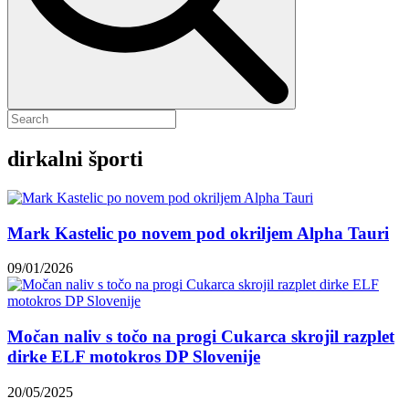
dirkalni športi
Mark Kastelic po novem pod okriljem Alpha Tauri
09/01/2026
Močan naliv s točo na progi Cukarca skrojil razplet
dirke ELF motokros DP Slovenije
20/05/2025