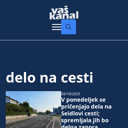
Search
for:
delo na cesti
03/10/2025
V ponedeljek se
pričenjajo dela na
Seidlovi cesti;
spremljala jih bo
delna zapora