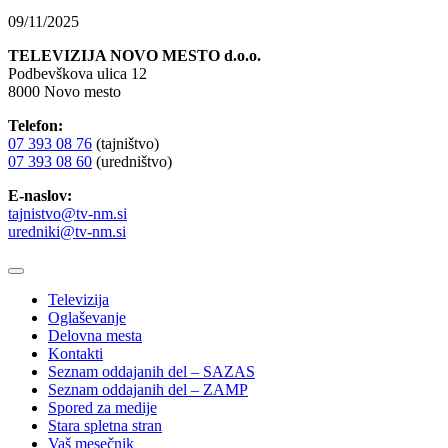
09/11/2025
TELEVIZIJA NOVO MESTO d.o.o.
Podbevškova ulica 12
8000 Novo mesto
Telefon:
07 393 08 76
(tajništvo)
07 393 08 60
(uredništvo)
E-naslov:
tajnistvo@tv-nm.si
uredniki@tv-nm.si
Televizija
Oglaševanje
Delovna mesta
Kontakti
Seznam oddajanih del – SAZAS
Seznam oddajanih del – ZAMP
Spored za medije
Stara spletna stran
Vaš mesečnik