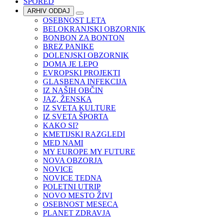
SPORED
ARHIV ODDAJ
OSEBNOST LETA
BELOKRANJSKI OBZORNIK
BONBON ZA BONTON
BREZ PANIKE
DOLENJSKI OBZORNIK
DOMA JE LEPO
EVROPSKI PROJEKTI
GLASBENA INFEKCIJA
IZ NAŠIH OBČIN
JAZ, ŽENSKA
IZ SVETA KULTURE
IZ SVETA ŠPORTA
KAKO SI?
KMETIJSKI RAZGLEDI
MED NAMI
MY EUROPE MY FUTURE
NOVA OBZORJA
NOVICE
NOVICE TEDNA
POLETNI UTRIP
NOVO MESTO ŽIVI
OSEBNOST MESECA
PLANET ZDRAVJA