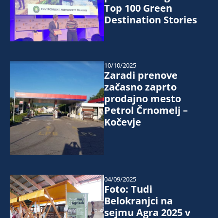
Top 100 Green
Destination Stories
10/10/2025
Zaradi prenove
začasno zaprto
prodajno mesto
Petrol Črnomelj –
Kočevje
04/09/2025
Foto: Tudi
Belokranjci na
sejmu Agra 2025 v