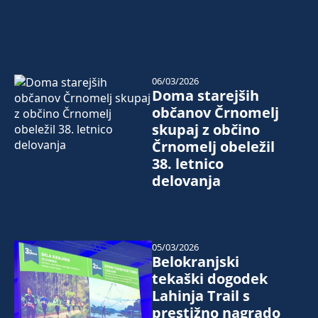
06/03/2026
Doma starejših
občanov Črnomelj
skupaj z občino
Črnomelj obeležil
38. letnico
delovanja
05/03/2026
Belokranjski
tekaški dogodek
Lahinja Trail s
prestižno nagrado