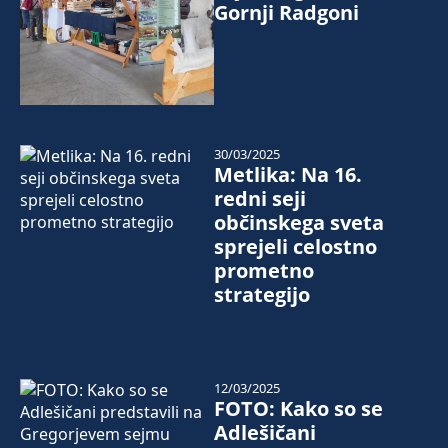
Gornji Radgoni
30/03/2025
Metlika: Na 16.
redni seji
občinskega sveta
sprejeli celostno
prometno
strategijo
12/03/2025
FOTO: Kako so se
Adlešičani