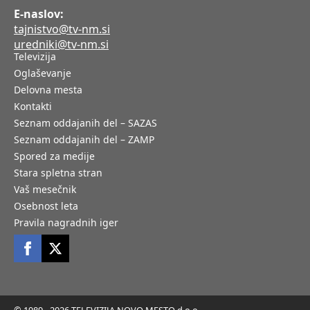
E-naslov:
tajnistvo@tv-nm.si
uredniki@tv-nm.si
Televizija
Oglaševanje
Delovna mesta
Kontakti
Seznam oddajanih del – SAZAS
Seznam oddajanih del – ZAMP
Spored za medije
Stara spletna stran
Vaš mesečnik
Osebnost leta
Pravila nagradnih iger