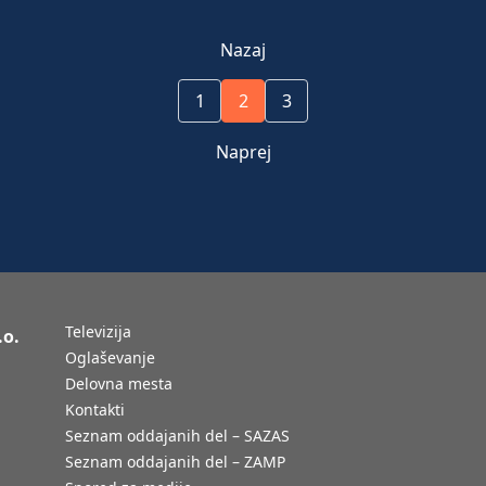
Nazaj
1
2
3
Naprej
Televizija
.o.
Oglaševanje
Delovna mesta
Kontakti
Seznam oddajanih del – SAZAS
Seznam oddajanih del – ZAMP