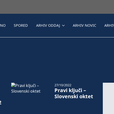
LNO
SPORED
ARHIV ODDAJ
ARHIV NOVIC
ARHI
27/10/2022
Pravi ključi –
Slovenski oktet
2