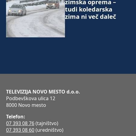
zimska oprema –
tudi koledarska
zima ni več daleč
TELEVIZIJA NOVO MESTO d.o.o.
Podbevškova ulica 12
8000 Novo mesto
Telefon:
07 393 08 76
(tajništvo)
07 393 08 60
(uredništvo)