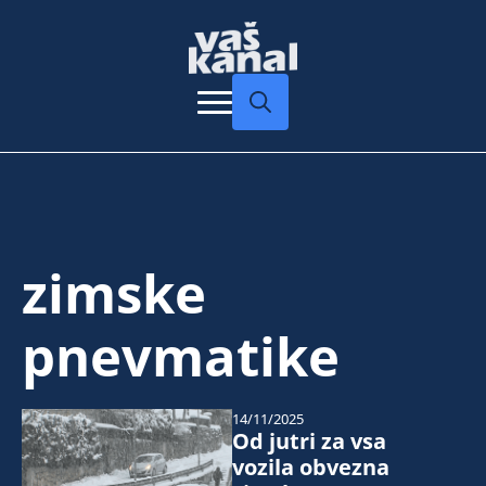
Search
for:
zimske
pnevmatike
14/11/2025
Od jutri za vsa
vozila obvezna