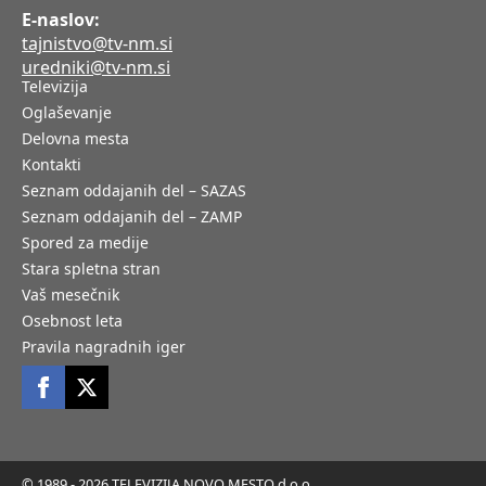
E-naslov:
tajnistvo@tv-nm.si
uredniki@tv-nm.si
Televizija
Oglaševanje
Delovna mesta
Kontakti
Seznam oddajanih del – SAZAS
Seznam oddajanih del – ZAMP
Spored za medije
Stara spletna stran
Vaš mesečnik
Osebnost leta
Pravila nagradnih iger
© 1989 - 2026 TELEVIZIJA NOVO MESTO d.o.o.