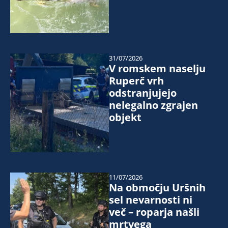
31/07/2026
V romskem naselju
Ruperč vrh
odstranjujejo
nelegalno zgrajen
objekt
11/07/2026
Na območju Uršnih
sel nevarnosti ni
več – roparja našli
mrtvega