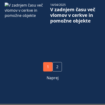
14/04/2025
V zadnjem času več
vlomov v cerkve in
pomožne objekte
1
2
Naprej