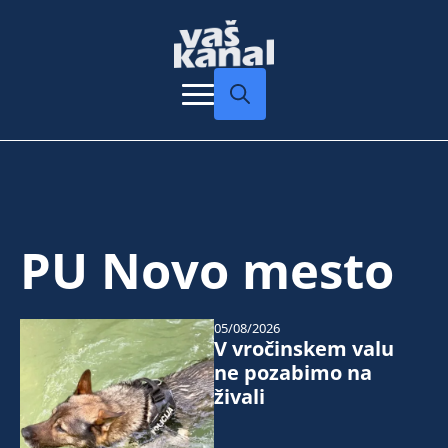
Search
for:
PU Novo mesto
05/08/2026
V vročinskem valu
ne pozabimo na
živali