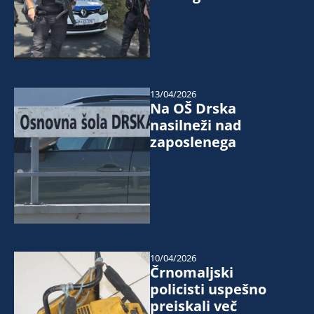
13/04/2026
Na OŠ Drska
nasilneži nad
zaposlenega
10/04/2026
Črnomaljski
policisti uspešno
preiskali več