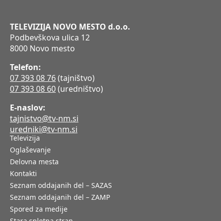
TELEVIZIJA NOVO MESTO d.o.o.
Podbevškova ulica 12
8000 Novo mesto
Telefon:
07 393 08 76
(tajništvo)
07 393 08 60
(uredništvo)
E-naslov:
tajnistvo@tv-nm.si
uredniki@tv-nm.si
Televizija
Oglaševanje
Delovna mesta
Kontakti
Seznam oddajanih del – SAZAS
Seznam oddajanih del – ZAMP
Spored za medije
Stara spletna stran