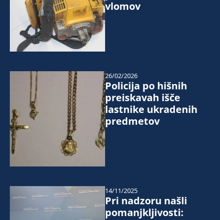
vlomov
26/02/2026
Policija po hišnih
preiskavah išče
lastnike ukradenih
predmetov
14/11/2025
Pri nadzoru našli
pomanjkljivosti: