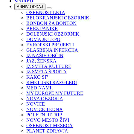
SPORED
ARHIV ODDAJ
OSEBNOST LETA
BELOKRANJSKI OBZORNIK
BONBON ZA BONTON
BREZ PANIKE
DOLENJSKI OBZORNIK
DOMA JE LEPO
EVROPSKI PROJEKTI
GLASBENA INFEKCIJA
IZ NAŠIH OBČIN
JAZ, ŽENSKA
IZ SVETA KULTURE
IZ SVETA ŠPORTA
KAKO SI?
KMETIJSKI RAZGLEDI
MED NAMI
MY EUROPE MY FUTURE
NOVA OBZORJA
NOVICE
NOVICE TEDNA
POLETNI UTRIP
NOVO MESTO ŽIVI
OSEBNOST MESECA
PLANET ZDRAVJA