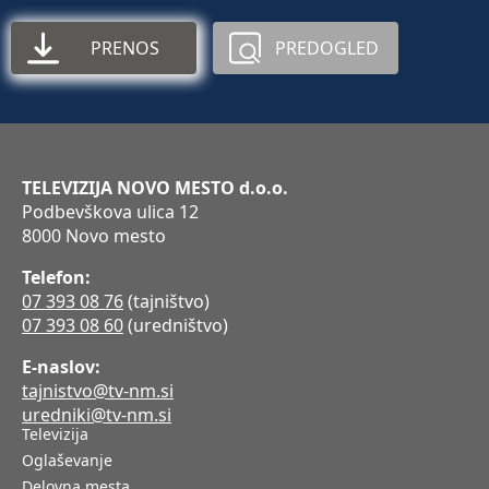
PRENOS
PREDOGLED
TELEVIZIJA NOVO MESTO d.o.o.
Podbevškova ulica 12
8000 Novo mesto
Telefon:
07 393 08 76
(tajništvo)
07 393 08 60
(uredništvo)
E-naslov:
tajnistvo@tv-nm.si
uredniki@tv-nm.si
Televizija
Oglaševanje
Delovna mesta