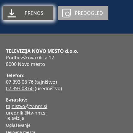
PRENOS
PREDOGLED
TELEVIZIJA NOVO MESTO d.o.o.
Podbevškova ulica 12
8000 Novo mesto
Telefon:
07 393 08 76
(tajništvo)
07 393 08 60
(uredništvo)
E-naslov:
tajnistvo@tv-nm.si
uredniki@tv-nm.si
Televizija
Oglaševanje
Delovna mesta