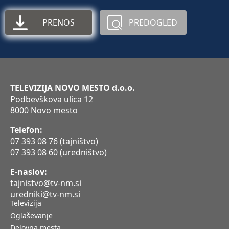
PRENOS
PREDOGLED
TELEVIZIJA NOVO MESTO d.o.o.
Podbevškova ulica 12
8000 Novo mesto
Telefon:
07 393 08 76
(tajništvo)
07 393 08 60
(uredništvo)
E-naslov:
tajnistvo@tv-nm.si
uredniki@tv-nm.si
Televizija
Oglaševanje
Delovna mesta