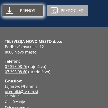
PRENOS
PREDOGLED
TELEVIZIJA NOVO MESTO d.o.o.
Podbevškova ulica 12
8000 Novo mesto
Telefon:
07 393 08 76
(tajništvo)
07 393 08 60
(uredništvo)
E-naslov:
tajnistvo@tv-nm.si
uredniki@tv-nm.si
Televizija
Oglaševanje
Delovna mesta