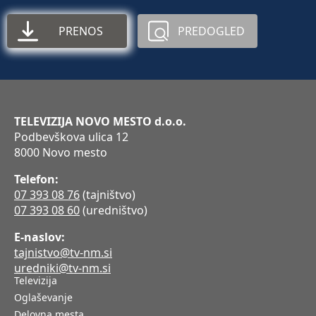
PRENOS
PREDOGLED
TELEVIZIJA NOVO MESTO d.o.o.
Podbevškova ulica 12
8000 Novo mesto
Telefon:
07 393 08 76
(tajništvo)
07 393 08 60
(uredništvo)
E-naslov:
tajnistvo@tv-nm.si
uredniki@tv-nm.si
Televizija
Oglaševanje
Delovna mesta