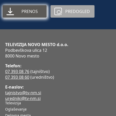
PRENOS
PREDOGLED
TELEVIZIJA NOVO MESTO d.o.o.
Podbevškova ulica 12
8000 Novo mesto
Telefon:
07 393 08 76
(tajništvo)
07 393 08 60
(uredništvo)
E-naslov:
tajnistvo@tv-nm.si
uredniki@tv-nm.si
Televizija
Oglaševanje
Delovna mesta