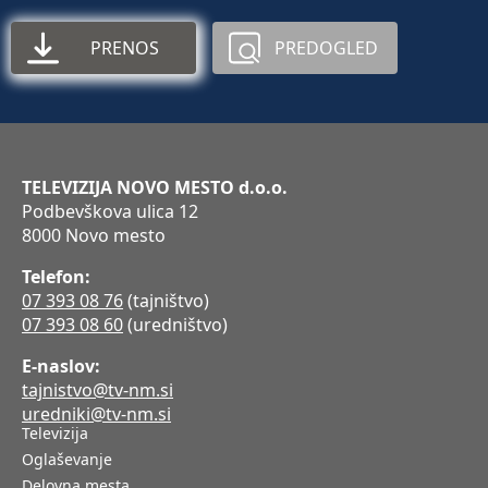
PRENOS
PREDOGLED
TELEVIZIJA NOVO MESTO d.o.o.
Podbevškova ulica 12
8000 Novo mesto
Telefon:
07 393 08 76
(tajništvo)
07 393 08 60
(uredništvo)
E-naslov:
tajnistvo@tv-nm.si
uredniki@tv-nm.si
Televizija
Oglaševanje
Delovna mesta