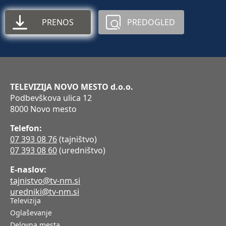
PRENOS
PREDOGLED
TELEVIZIJA NOVO MESTO d.o.o.
Podbevškova ulica 12
8000 Novo mesto
Telefon:
07 393 08 76
(tajništvo)
07 393 08 60
(uredništvo)
E-naslov:
tajnistvo@tv-nm.si
uredniki@tv-nm.si
Televizija
Oglaševanje
Delovna mesta