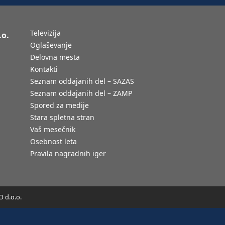
Televizija
.o.
Oglaševanje
Delovna mesta
Kontakti
Seznam oddajanih del – SAZAS
Seznam oddajanih del – ZAMP
Spored za medije
Stara spletna stran
Vaš mesečnik
Osebnost leta
Pravila nagradnih iger
 d.o.o.