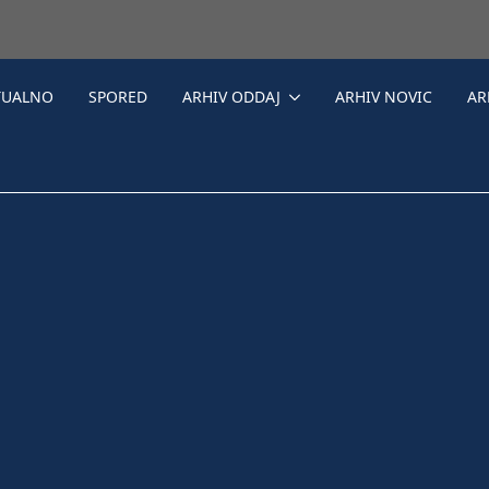
TUALNO
SPORED
ARHIV ODDAJ
ARHIV NOVIC
AR