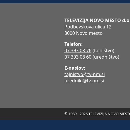
TELEVIZIJA NOVO MESTO d.o
Podbevškova ulica 12
8000 Novo mesto
Telefon:
07 393 08 76
(tajništvo)
07 393 08 60
(uredništvo)
E-naslov:
tajnistvo@tv-nm.si
uredniki@tv-nm.si
© 1989 - 2026 TELEVIZIJA NOVO MESTO