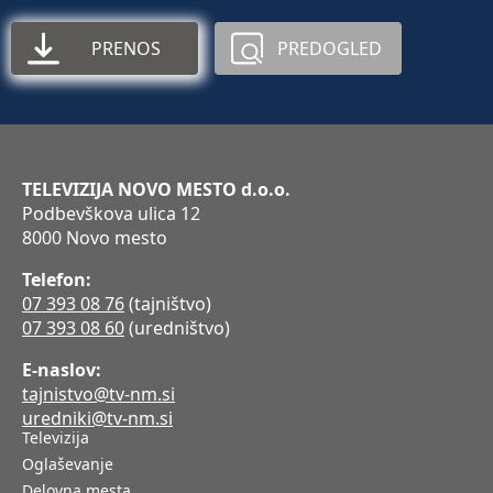
PRENOS
PREDOGLED
TELEVIZIJA NOVO MESTO d.o.o.
Podbevškova ulica 12
8000 Novo mesto
Telefon:
07 393 08 76
(tajništvo)
07 393 08 60
(uredništvo)
E-naslov:
tajnistvo@tv-nm.si
uredniki@tv-nm.si
Televizija
Oglaševanje
Delovna mesta