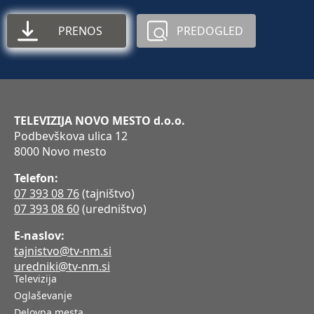
PRENOS
PREDOGLED
TELEVIZIJA NOVO MESTO d.o.o.
Podbevškova ulica 12
8000 Novo mesto
Telefon:
07 393 08 76
(tajništvo)
07 393 08 60
(uredništvo)
E-naslov:
tajnistvo@tv-nm.si
uredniki@tv-nm.si
Televizija
Oglaševanje
Delovna mesta