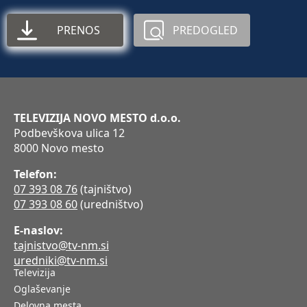
PRENOS
PREDOGLED
TELEVIZIJA NOVO MESTO d.o.o.
Podbevškova ulica 12
8000 Novo mesto
Telefon:
07 393 08 76
(tajništvo)
07 393 08 60
(uredništvo)
E-naslov:
tajnistvo@tv-nm.si
uredniki@tv-nm.si
Televizija
Oglaševanje
Delovna mesta