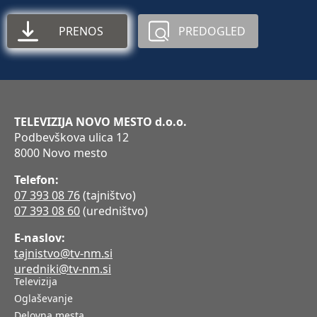
PRENOS
PREDOGLED
TELEVIZIJA NOVO MESTO d.o.o.
Podbevškova ulica 12
8000 Novo mesto
Telefon:
07 393 08 76
(tajništvo)
07 393 08 60
(uredništvo)
E-naslov:
tajnistvo@tv-nm.si
uredniki@tv-nm.si
Televizija
Oglaševanje
Delovna mesta