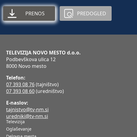
PRENOS
PREDOGLED
TELEVIZIJA NOVO MESTO d.o.o.
Podbevškova ulica 12
8000 Novo mesto
Telefon:
07 393 08 76
(tajništvo)
07 393 08 60
(uredništvo)
E-naslov:
tajnistvo@tv-nm.si
uredniki@tv-nm.si
Televizija
Oglaševanje
Delovna mesta