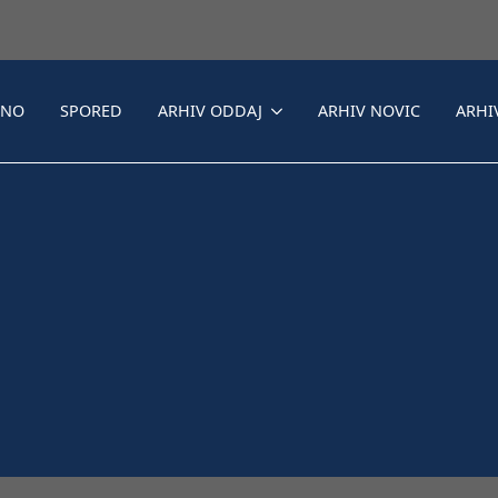
LNO
SPORED
ARHIV ODDAJ
ARHIV NOVIC
ARHI