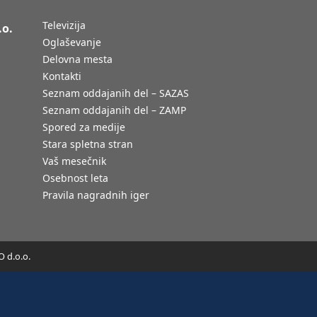
Televizija
.o.
Oglaševanje
Delovna mesta
Kontakti
Seznam oddajanih del – SAZAS
Seznam oddajanih del – ZAMP
Spored za medije
Stara spletna stran
Vaš mesečnik
Osebnost leta
Pravila nagradnih iger
 d.o.o.