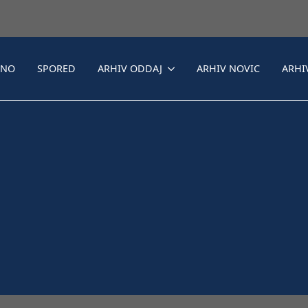
LNO
SPORED
ARHIV ODDAJ
ARHIV NOVIC
ARHI