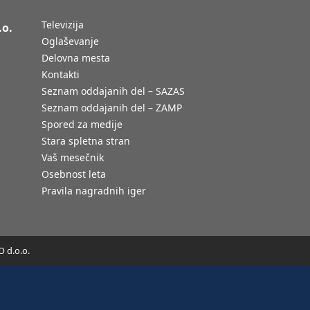
Televizija
.o.
Oglaševanje
Delovna mesta
Kontakti
Seznam oddajanih del – SAZAS
Seznam oddajanih del – ZAMP
Spored za medije
Stara spletna stran
Vaš mesečnik
Osebnost leta
Pravila nagradnih iger
 d.o.o.