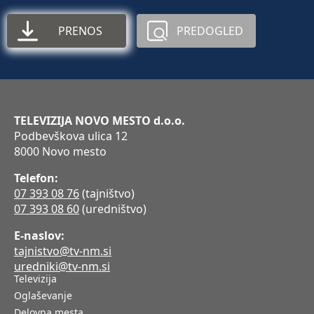
PRENOS
PREDOGLED
TELEVIZIJA NOVO MESTO d.o.o.
Podbevškova ulica 12
8000 Novo mesto
Telefon:
07 393 08 76
(tajništvo)
07 393 08 60
(uredništvo)
E-naslov:
tajnistvo@tv-nm.si
uredniki@tv-nm.si
Televizija
Oglaševanje
Delovna mesta