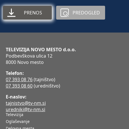
PRENOS
PREDOGLED
TELEVIZIJA NOVO MESTO d.o.o.
Podbevškova ulica 12
8000 Novo mesto
Telefon:
07 393 08 76
(tajništvo)
07 393 08 60
(uredništvo)
E-naslov:
tajnistvo@tv-nm.si
uredniki@tv-nm.si
Televizija
Oglaševanje
Delovna mesta