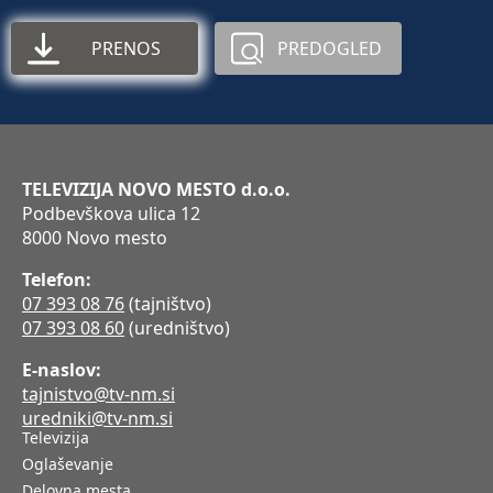
PRENOS
PREDOGLED
TELEVIZIJA NOVO MESTO d.o.o.
Podbevškova ulica 12
8000 Novo mesto
Telefon:
07 393 08 76
(tajništvo)
07 393 08 60
(uredništvo)
E-naslov:
tajnistvo@tv-nm.si
uredniki@tv-nm.si
Televizija
Oglaševanje
Delovna mesta