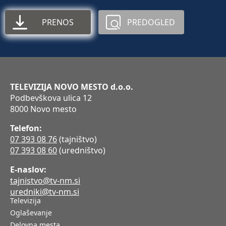
PRENOS
PREDOGLED
TELEVIZIJA NOVO MESTO d.o.o.
Podbevškova ulica 12
8000 Novo mesto
Telefon:
07 393 08 76
(tajništvo)
07 393 08 60
(uredništvo)
E-naslov:
tajnistvo@tv-nm.si
uredniki@tv-nm.si
Televizija
Oglaševanje
Delovna mesta