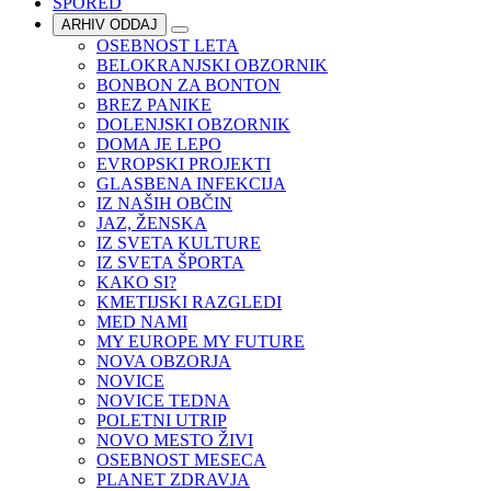
SPORED
ARHIV ODDAJ
OSEBNOST LETA
BELOKRANJSKI OBZORNIK
BONBON ZA BONTON
BREZ PANIKE
DOLENJSKI OBZORNIK
DOMA JE LEPO
EVROPSKI PROJEKTI
GLASBENA INFEKCIJA
IZ NAŠIH OBČIN
JAZ, ŽENSKA
IZ SVETA KULTURE
IZ SVETA ŠPORTA
KAKO SI?
KMETIJSKI RAZGLEDI
MED NAMI
MY EUROPE MY FUTURE
NOVA OBZORJA
NOVICE
NOVICE TEDNA
POLETNI UTRIP
NOVO MESTO ŽIVI
OSEBNOST MESECA
PLANET ZDRAVJA