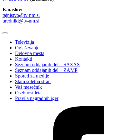
E-naslov:
tajnistvo@tv-nm.si
uredniki@tv-nm.si
Televizija
Oglaševanje
Delovna mesta
Kontakti
Seznam oddajanih del – SAZAS
Seznam oddajanih del – ZAMP
Spored za medije
Stara spletna stran
Vaš mesečnik
Osebnost leta
Pravila nagradnih iger