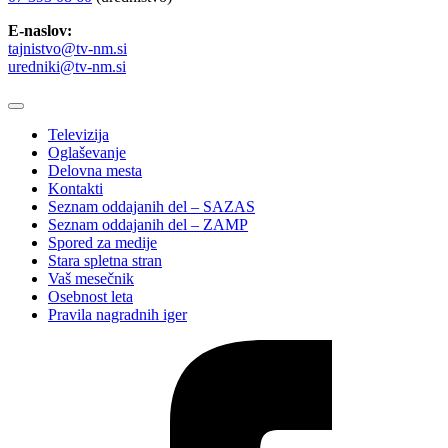
E-naslov:
tajnistvo@tv-nm.si
uredniki@tv-nm.si
Televizija
Oglaševanje
Delovna mesta
Kontakti
Seznam oddajanih del – SAZAS
Seznam oddajanih del – ZAMP
Spored za medije
Stara spletna stran
Vaš mesečnik
Osebnost leta
Pravila nagradnih iger