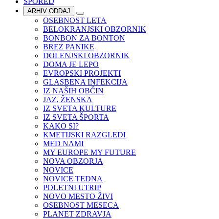
SPORED
ARHIV ODDAJ
OSEBNOST LETA
BELOKRANJSKI OBZORNIK
BONBON ZA BONTON
BREZ PANIKE
DOLENJSKI OBZORNIK
DOMA JE LEPO
EVROPSKI PROJEKTI
GLASBENA INFEKCIJA
IZ NAŠIH OBČIN
JAZ, ŽENSKA
IZ SVETA KULTURE
IZ SVETA ŠPORTA
KAKO SI?
KMETIJSKI RAZGLEDI
MED NAMI
MY EUROPE MY FUTURE
NOVA OBZORJA
NOVICE
NOVICE TEDNA
POLETNI UTRIP
NOVO MESTO ŽIVI
OSEBNOST MESECA
PLANET ZDRAVJA