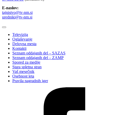
E-naslov:
tajnistvo@tv-nm.si
uredniki@tv-nm.si
Televizija
Oglaševanje
Delovna mesta
Kontakti
Seznam oddajanih del – SAZAS
Seznam oddajanih del – ZAMP
Spored za medije
Stara spletna stran
Vaš mesečnik
Osebnost leta
Pravila nagradnih iger