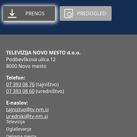
PRENOS
PREDOGLED
TELEVIZIJA NOVO MESTO d.o.o.
Podbevškova ulica 12
8000 Novo mesto
Telefon:
07 393 08 76
(tajništvo)
07 393 08 60
(uredništvo)
E-naslov:
tajnistvo@tv-nm.si
uredniki@tv-nm.si
Televizija
Oglaševanje
Delovna mesta