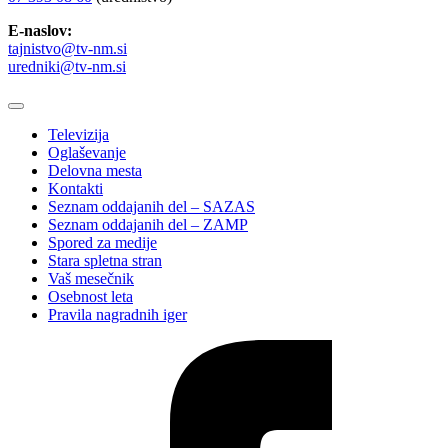
E-naslov:
tajnistvo@tv-nm.si
uredniki@tv-nm.si
Televizija
Oglaševanje
Delovna mesta
Kontakti
Seznam oddajanih del – SAZAS
Seznam oddajanih del – ZAMP
Spored za medije
Stara spletna stran
Vaš mesečnik
Osebnost leta
Pravila nagradnih iger