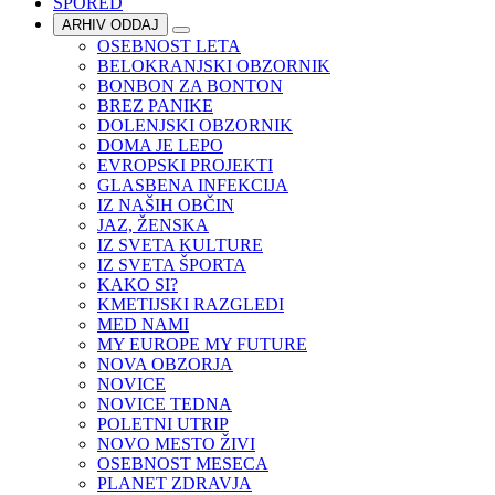
SPORED
ARHIV ODDAJ
OSEBNOST LETA
BELOKRANJSKI OBZORNIK
BONBON ZA BONTON
BREZ PANIKE
DOLENJSKI OBZORNIK
DOMA JE LEPO
EVROPSKI PROJEKTI
GLASBENA INFEKCIJA
IZ NAŠIH OBČIN
JAZ, ŽENSKA
IZ SVETA KULTURE
IZ SVETA ŠPORTA
KAKO SI?
KMETIJSKI RAZGLEDI
MED NAMI
MY EUROPE MY FUTURE
NOVA OBZORJA
NOVICE
NOVICE TEDNA
POLETNI UTRIP
NOVO MESTO ŽIVI
OSEBNOST MESECA
PLANET ZDRAVJA